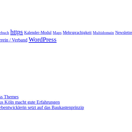
https
Kalender-Modul
Mehrsprachigkeit
ebuch
Maps
Multidomain
Newslett
WordPress
erein / Verband
ss Themes
us Köln macht gute Erfahrungen
bentwicklerin setzt auf das Baukastenprinzip