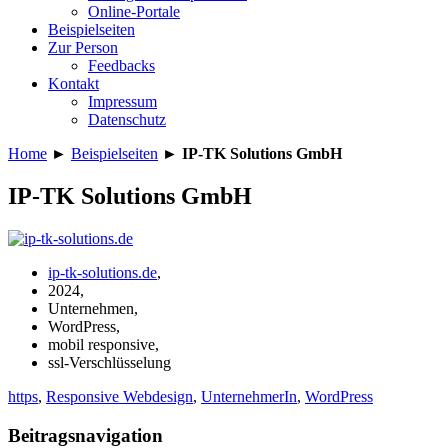
Online-Portale
Beispielseiten
Zur Person
Feedbacks
Kontakt
Impressum
Datenschutz
Home
►
Beispielseiten
►
IP-TK Solutions GmbH
IP-TK Solutions GmbH
ip-tk-solutions.de
,
2024,
Unternehmen,
WordPress,
mobil responsive,
ssl-Verschlüsselung
https
,
Responsive Webdesign
,
UnternehmerIn
,
WordPress
Beitragsnavigation