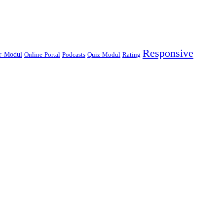
Responsive
er-Modul
Online-Portal
Podcasts
Quiz-Modul
Rating