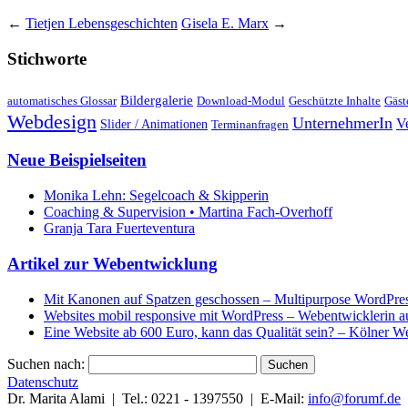
←
Tietjen Lebensgeschichten
Gisela E. Marx
→
Stichworte
Bildergalerie
automatisches Glossar
Download-Modul
Geschützte Inhalte
Gäst
Webdesign
UnternehmerIn
V
Slider / Animationen
Terminanfragen
Neue Beispielseiten
Monika Lehn: Segelcoach & Skipperin
Coaching & Supervision • Martina Fach-Overhoff
Granja Tara Fuerteventura
Artikel zur Webentwicklung
Mit Kanonen auf Spatzen geschossen – Multipurpose WordPre
Websites mobil responsive mit WordPress – Webentwicklerin a
Eine Website ab 600 Euro, kann das Qualität sein? – Kölner We
Suchen nach:
Datenschutz
Dr. Marita Alami |
Tel.: 0221 - 1397550
|
E-Mail:
info@forumf.de