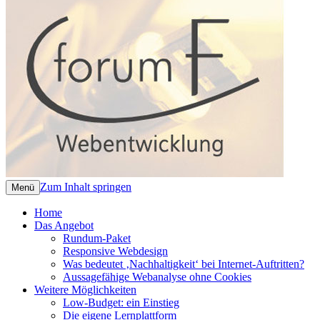
Webentwicklung Köln | Dr. Marita Alami 
Nachhaltige Web-Entwicklung – Individuel
Zum Inhalt springen
Menü
Home
Das Angebot
Rundum-Paket
Responsive Webdesign
Was bedeutet ‚Nachhaltigkeit‘ bei Internet-Auftritten?
Aussagefähige Webanalyse ohne Cookies
Weitere Möglichkeiten
Low-Budget: ein Einstieg
Die eigene Lernplattform