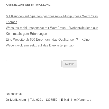
ARTIKEL ZUR WEBENTWICKLUNG
Mit Kanonen auf Spatzen geschossen – Multipurpose WordPress
Themes
Websites mobil responsive mit WordPress – Webentwicklerin aus
Köln macht gute Erfahrungen
Eine Website ab 600 Euro, kann das Qualität sein? – Kölner
Webentwicklerin setzt auf das Baukastenprinzip
S
u
c
h
e
n
Datenschutz
n
Dr. Marita Alami |
Tel.: 0221 - 1397550
|
E-Mail:
info@forumf.de
a