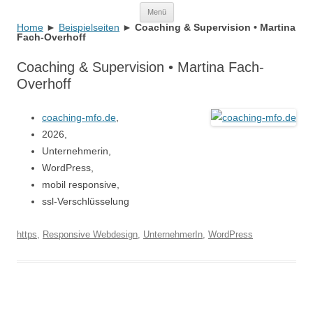
Zum
Menü
Inhalt
springen
Home
►
Beispielseiten
►
Coaching & Supervision • Martina
Fach-Overhoff
Coaching & Supervision • Martina Fach-
Overhoff
coaching-mfo.de
,
2026,
Unternehmerin,
WordPress,
mobil responsive,
ssl-Verschlüsselung
https
,
Responsive Webdesign
,
UnternehmerIn
,
WordPress