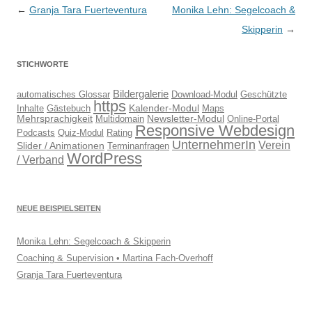
Beitragsnavigation
←
Granja Tara Fuerteventura
Monika Lehn: Segelcoach &
Skipperin
→
STICHWORTE
Bildergalerie
automatisches Glossar
Download-Modul
Geschützte
https
Kalender-Modul
Inhalte
Gästebuch
Maps
Mehrsprachigkeit
Newsletter-Modul
Multidomain
Online-Portal
Responsive Webdesign
Podcasts
Quiz-Modul
Rating
UnternehmerIn
Verein
Slider / Animationen
Terminanfragen
WordPress
/ Verband
NEUE BEISPIELSEITEN
Monika Lehn: Segelcoach & Skipperin
Coaching & Supervision • Martina Fach-Overhoff
Granja Tara Fuerteventura