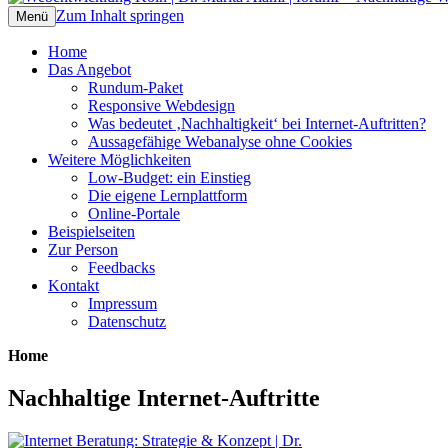
Zum Inhalt springen
Webentwicklung Köln | Dr. Marita Alami 
Nachhaltige Web-Entwicklung – Individuel
Menü
Home
Das Angebot
Rundum-Paket
Responsive Webdesign
Was bedeutet ‚Nachhaltigkeit‘ bei Internet-Auftritten?
Aussagefähige Webanalyse ohne Cookies
Weitere Möglichkeiten
Low-Budget: ein Einstieg
Die eigene Lernplattform
Online-Portale
Beispielseiten
Zur Person
Feedbacks
Kontakt
Impressum
Datenschutz
Home
Nachhaltige Internet-Auftritte