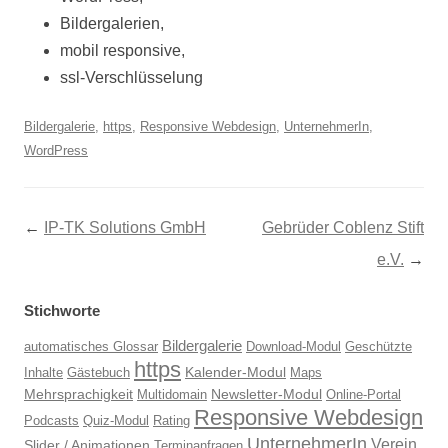
Bildergalerien,
mobil responsive,
ssl-Verschlüsselung
Bildergalerie
,
https
,
Responsive Webdesign
,
UnternehmerIn
,
WordPress
Beitragsnavigation
←
IP-TK Solutions GmbH
Gebrüder Coblenz Stift
e.V.
→
Stichworte
Bildergalerie
automatisches Glossar
Download-Modul
Geschützte
https
Kalender-Modul
Inhalte
Gästebuch
Maps
Mehrsprachigkeit
Newsletter-Modul
Multidomain
Online-Portal
Responsive Webdesign
Podcasts
Quiz-Modul
Rating
UnternehmerIn
Verein
Slider / Animationen
Terminanfragen