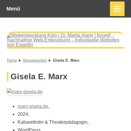
Menü
Webentwicklung Köln | Dr. Marita Alami | forumF
Nachhaltige Web-Entwicklung – Individuelle Websites von Expertin
Home
►
Beispielseiten
►
Gisela E. Marx
Gisela E. Marx
marx-gisela.de
,
2024,
Kabarettistin & Theaterpädagogin,
WordPress,