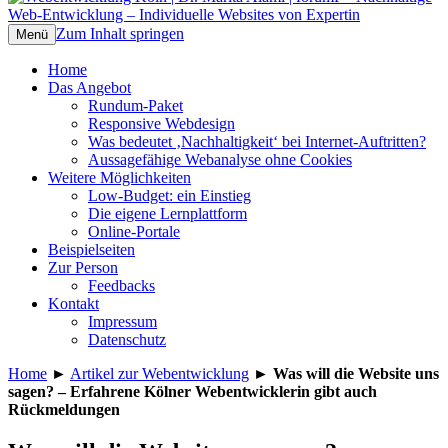
Webentwicklung Köln | Dr. Marita Alami |
Nachhaltige Web-Entwicklung –
Zum Inhalt springen
Menü
forumF
Individuelle Websites von Expertin
Home
Das Angebot
Rundum-Paket
Responsive Webdesign
Was bedeutet ‚Nachhaltigkeit‘ bei Internet-Auftritten?
Aussagefähige Webanalyse ohne Cookies
Weitere Möglichkeiten
Low-Budget: ein Einstieg
Die eigene Lernplattform
Online-Portale
Beispielseiten
Zur Person
Feedbacks
Kontakt
Impressum
Datenschutz
Home
►
Artikel zur Webentwicklung
►
Was will die Website uns
sagen? – Erfahrene Kölner Webentwicklerin gibt auch
Rückmeldungen