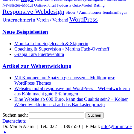
Newsletter-Modul
Online-Portal
Podcasts
Quiz-Modul
Rating
Responsive Webdesign
Slider / Animationen
Terminanfragen
WordPress
UnternehmerIn
Verein / Verband
Neue Beispielseiten
Monika Lehn: Segelcoach & Skipperin
Coaching & Supervision • Martina Fach-Overhoff
Granja Tara Fuerteventura
Artikel zur Webentwicklung
Mit Kanonen auf Spatzen geschossen – Multipurpose
WordPress Themes
Websites mobil responsive mit WordPress – Webentwicklerin
aus Köln macht gute Erfahrungen
Eine Website ab 600 Euro, kann das Qualität sein? – Kölner
Webentwicklerin setzt auf das Baukastenprinzip
Suchen nach:
Datenschutz
Dr. Marita Alami |
Tel.: 0221 - 1397550
|
E-Mail:
info@forumf.de
▲