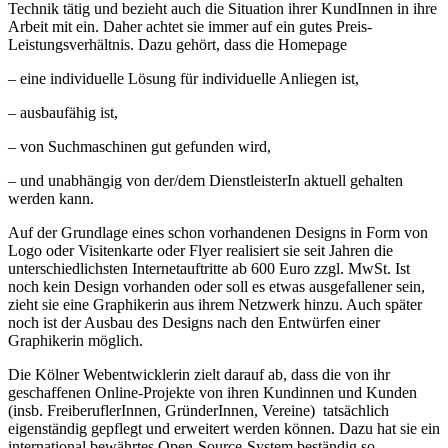
Technik tätig und bezieht auch die Situation ihrer KundInnen in ihre
Arbeit mit ein. Daher achtet sie immer auf ein gutes Preis-
Leistungsverhältnis. Dazu gehört, dass die Homepage
– eine individuelle Lösung für individuelle Anliegen ist,
– ausbaufähig ist,
– von Suchmaschinen gut gefunden wird,
– und unabhängig von der/dem DienstleisterIn aktuell gehalten
werden kann.
Auf der Grundlage eines schon vorhandenen Designs in Form von
Logo oder Visitenkarte oder Flyer realisiert sie seit Jahren die
unterschiedlichsten Internetauftritte ab 600 Euro zzgl. MwSt. Ist
noch kein Design vorhanden oder soll es etwas ausgefallener sein,
zieht sie eine Graphikerin aus ihrem Netzwerk hinzu. Auch später
noch ist der Ausbau des Designs nach den Entwürfen einer
Graphikerin möglich.
Die Kölner Webentwicklerin zielt darauf ab, dass die von ihr
geschaffenen Online-Projekte von ihren Kundinnen und Kunden
(insb. FreiberuflerInnen, GründerInnen, Vereine) tatsächlich
eigenständig gepflegt und erweitert werden können. Dazu hat sie ein
international bewährtes Open-Source-System beständig so