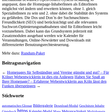
angepasst, dass die Homepage-InhaberInnen als EditorInnen
möglichst viel ändern und erweitern können, ohne 1. gleich
SpezialistInnen zu sein und 2. ohne dabei die Stabilität des Systems
zu gefährden. Die Dos und Don`ts der Suchmaschinen-
Freundlichkeit (SEO) sind berücksichtigt und alle relevanten
Suchwort-Optimierungsmaßnahmen sind für EditorInnen leicht
vorzunehmen. Dabei kann das Grundsystem jederzeit mit
Zusatzmodulen ausgebaut werden wie Kalender für
Veranstaltungen, Online-Newsletter und Downloads mit
differenzierter Benutzungsrechtesteuerung.
Mehr dazu:
Rundum-Paket
Beitragsnavigation
←
Homepages für Selbständige und Vereine günstig und gut? – Für
Kölner Webentwicklerin ist dies ein Anliegen
Haben Sie Spaß an
Ihrer Homepage? – Erfahrene Webentwicklerin aus Köln lässt den
Funken überspringen
→
Stichworte
Bildergalerie
automatisches Glossar
Download-Modul
Geschützte Inhalte
https
Kalender-Modul
Mehrsprachigkeit
Gästebuch
Maps
Multidomain