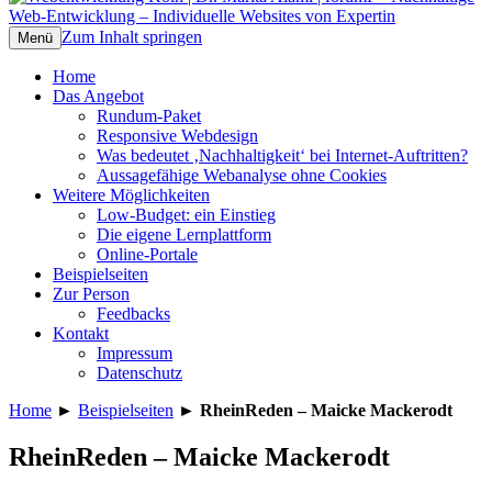
Webentwicklung Köln | Dr. Marita Alami |
Nachhaltige Web-Entwicklung –
Zum Inhalt springen
Menü
forumF
Individuelle Websites von Expertin
Home
Das Angebot
Rundum-Paket
Responsive Webdesign
Was bedeutet ‚Nachhaltigkeit‘ bei Internet-Auftritten?
Aussagefähige Webanalyse ohne Cookies
Weitere Möglichkeiten
Low-Budget: ein Einstieg
Die eigene Lernplattform
Online-Portale
Beispielseiten
Zur Person
Feedbacks
Kontakt
Impressum
Datenschutz
Home
►
Beispielseiten
►
RheinReden – Maicke Mackerodt
RheinReden – Maicke Mackerodt