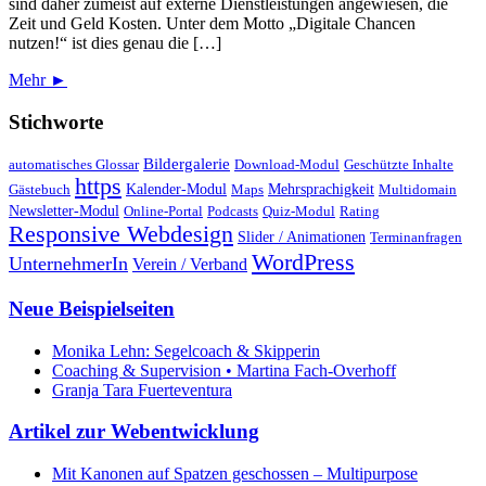
sind daher zumeist auf externe Dienstleistungen angewiesen, die
Zeit und Geld Kosten. Unter dem Motto „Digitale Chancen
nutzen!“ ist dies genau die […]
Mehr ►
Stichworte
Bildergalerie
automatisches Glossar
Download-Modul
Geschützte Inhalte
https
Kalender-Modul
Mehrsprachigkeit
Gästebuch
Maps
Multidomain
Newsletter-Modul
Online-Portal
Podcasts
Quiz-Modul
Rating
Responsive Webdesign
Slider / Animationen
Terminanfragen
WordPress
UnternehmerIn
Verein / Verband
Neue Beispielseiten
Monika Lehn: Segelcoach & Skipperin
Coaching & Supervision • Martina Fach-Overhoff
Granja Tara Fuerteventura
Artikel zur Webentwicklung
Mit Kanonen auf Spatzen geschossen – Multipurpose